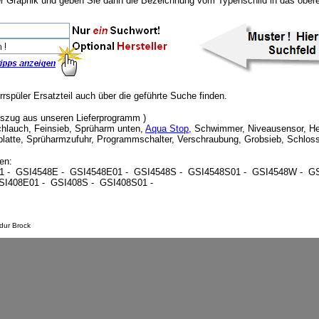
der Graphik und geben Sie dann die Bezeichnung vom Typenschild in das obere
rrspüler Ersatzteil auch über die geführte Suche finden.
 Auszug aus unseren Lieferprogramm )
schlauch, Feinsieb, Sprüharm unten,
Aqua Stop,
Schwimmer, Niveausensor, He
ffplatte, Sprüharmzufuhr, Programmschalter, Verschraubung, Grobsieb, Schlos
en:
1 - GSI4548E - GSI4548E01 - GSI4548S - GSI4548S01 - GSI4548W - GS
SI408E01 - GSI408S - GSI408S01 -
dur Brock