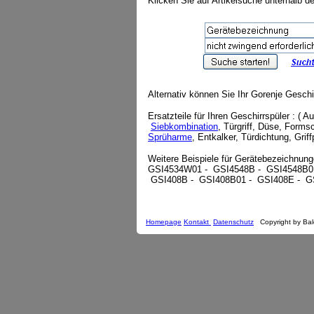
Klicken Sie auf Artikelsuche unterhalb 
Alternativ können Sie Ihr Gorenje Geschi
Ersatzteile für Ihren Geschirrspüler : (
Siebkombination
, Türgriff, Düse, Form
Sprüharme
, Entkalker, Türdichtung, Gri
Weitere Beispiele für Gerätebezeichnung
GSI4534W01 - GSI4548B - GSI4548B0
GSI408B - GSI408B01 - GSI408E - G
Homepage
Kontakt
Datenschutz
Copyright by Bal