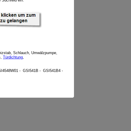
 Suchfeld ein.
izstab, Schlauch, Umwälzpumpe,
s,
Türdichtung
,
I4548W01 - GSI541B - GSI541B4 -