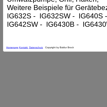
Weitere Beispiele für Geräteb
IG632S - IG632SW - IG640S 
IG642SW - IG6430B - IG643
Homepage
Kontakt
Datenschutz
Copyright by Baldur Brock