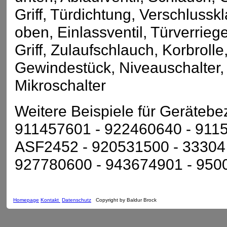
Griff, Türdichtung, Verschlus
oben, Einlassventil, Türverrie
Griff, Zulaufschlauch, Korbroll
Gewindestück, Niveauschalter, 
Mikroschalter
Weitere Beispiele für Geräteb
911457601 - 922460640 - 9115
ASF2452 - 920531500 - 33304 
927780600 - 943674901 - 950
Homepage
Kontakt
Datenschutz
Copyright by Baldur Brock